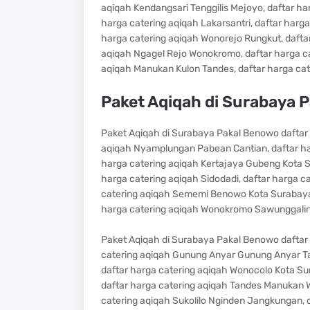
aqiqah Kendangsari Tenggilis Mejoyo, daftar 
harga catering aqiqah Lakarsantri, daftar ha
harga catering aqiqah Wonorejo Rungkut, dafta
aqiqah Ngagel Rejo Wonokromo, daftar harga c
aqiqah Manukan Kulon Tandes, daftar harga ca
Paket Aqiqah di Surabaya 
Paket Aqiqah di Surabaya Pakal Benowo daftar h
aqiqah Nyamplungan Pabean Cantian, daftar ha
harga catering aqiqah Kertajaya Gubeng Kota S
harga catering aqiqah Sidodadi, daftar harga 
catering aqiqah Sememi Benowo Kota Surabaya,
harga catering aqiqah Wonokromo Sawunggalin
Paket Aqiqah di Surabaya Pakal Benowo daftar
catering aqiqah Gunung Anyar Gunung Anyar Ta
daftar harga catering aqiqah Wonocolo Kota Su
daftar harga catering aqiqah Tandes Manukan W
catering aqiqah Sukolilo Nginden Jangkungan, d