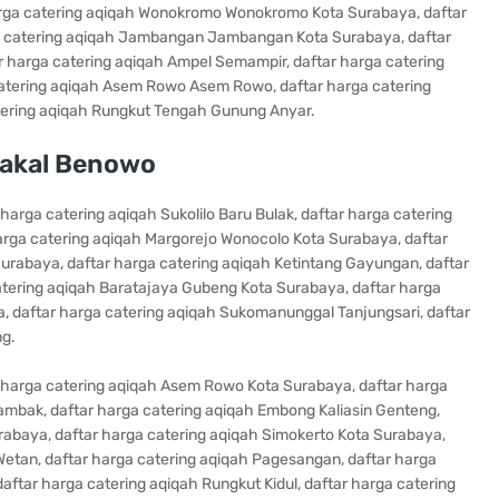
harga catering aqiqah Wonokromo Wonokromo Kota Surabaya, daftar
rga catering aqiqah Jambangan Jambangan Kota Surabaya, daftar
r harga catering aqiqah Ampel Semampir, daftar harga catering
atering aqiqah Asem Rowo Asem Rowo, daftar harga catering
tering aqiqah Rungkut Tengah Gunung Anyar.
Pakal Benowo
arga catering aqiqah Sukolilo Baru Bulak, daftar harga catering
rga catering aqiqah Margorejo Wonocolo Kota Surabaya, daftar
urabaya, daftar harga catering aqiqah Ketintang Gayungan, daftar
catering aqiqah Baratajaya Gubeng Kota Surabaya, daftar harga
 daftar harga catering aqiqah Sukomanunggal Tanjungsari, daftar
g.
 harga catering aqiqah Asem Rowo Kota Surabaya, daftar harga
mbak, daftar harga catering aqiqah Embong Kaliasin Genteng,
rabaya, daftar harga catering aqiqah Simokerto Kota Surabaya,
etan, daftar harga catering aqiqah Pagesangan, daftar harga
aftar harga catering aqiqah Rungkut Kidul, daftar harga catering