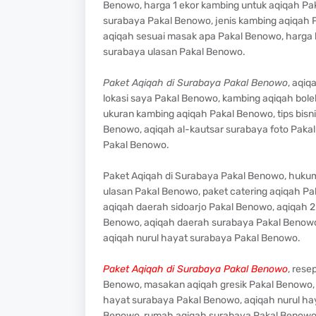
Benowo, harga 1 ekor kambing untuk aqiqah Pak
surabaya Pakal Benowo, jenis kambing aqiqah
aqiqah sesuai masak apa Pakal Benowo, harga 
surabaya ulasan Pakal Benowo.
Paket Aqiqah di Surabaya Pakal Benowo
, aqiq
lokasi saya Pakal Benowo, kambing aqiqah bol
ukuran kambing aqiqah Pakal Benowo, tips bisn
Benowo, aqiqah al-kautsar surabaya foto Paka
Pakal Benowo.
Paket Aqiqah di Surabaya Pakal Benowo, huku
ulasan Pakal Benowo, paket catering aqiqah P
aqiqah daerah sidoarjo Pakal Benowo, aqiqah 
Benowo, aqiqah daerah surabaya Pakal Benowo
aqiqah nurul hayat surabaya Pakal Benowo.
Paket Aqiqah di Surabaya Pakal Benowo
, rese
Benowo, masakan aqiqah gresik Pakal Benowo, 
hayat surabaya Pakal Benowo, aqiqah nurul ha
Benowo, rumah aqiqah surabaya Pakal Benowo, 