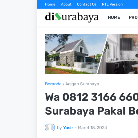
Home
About
Contact Us
RTL Version
HOME
PRO
Beranda
Aqiqah Surabaya
Wa 0812 3166 660
Surabaya Pakal 
by
Yasir
-
Maret 18, 2024