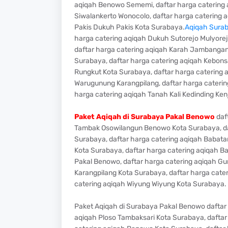
aqiqah Benowo Sememi, daftar harga catering a
Siwalankerto Wonocolo, daftar harga catering 
Pakis Dukuh Pakis Kota Surabaya.
Aqiqah Surab
harga catering aqiqah Dukuh Sutorejo Mulyorej
daftar harga catering aqiqah Karah Jambangan 
Surabaya, daftar harga catering aqiqah Kebons
Rungkut Kota Surabaya, daftar harga catering
Warugunung Karangpilang, daftar harga caterin
harga catering aqiqah Tanah Kali Kedinding Ke
Paket Aqiqah di Surabaya Pakal Benowo
daft
Tambak Osowilangun Benowo Kota Surabaya, da
Surabaya, daftar harga catering aqiqah Babat
Kota Surabaya, daftar harga catering aqiqah B
Pakal Benowo, daftar harga catering aqiqah Gu
Karangpilang Kota Surabaya, daftar harga cate
catering aqiqah Wiyung Wiyung Kota Surabaya.
Paket Aqiqah di Surabaya Pakal Benowo daftar
aqiqah Ploso Tambaksari Kota Surabaya, daftar