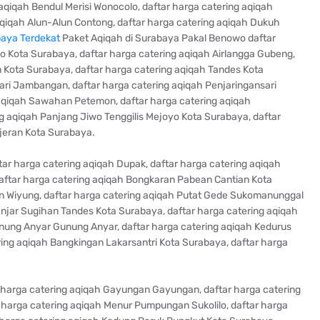
qiqah Bendul Merisi Wonocolo, daftar harga catering aqiqah
aqiqah Alun-Alun Contong, daftar harga catering aqiqah Dukuh
aya Terdekat
Paket Aqiqah di Surabaya Pakal Benowo daftar
o Kota Surabaya, daftar harga catering aqiqah Airlangga Gubeng,
Kota Surabaya, daftar harga catering aqiqah Tandes Kota
ari Jambangan, daftar harga catering aqiqah Penjaringansari
 aqiqah Sawahan Petemon, daftar harga catering aqiqah
g aqiqah Panjang Jiwo Tenggilis Mejoyo Kota Surabaya, daftar
njeran Kota Surabaya.
ar harga catering aqiqah Dupak, daftar harga catering aqiqah
ftar harga catering aqiqah Bongkaran Pabean Cantian Kota
an Wiyung, daftar harga catering aqiqah Putat Gede Sukomanunggal
anjar Sugihan Tandes Kota Surabaya, daftar harga catering aqiqah
nung Anyar Gunung Anyar, daftar harga catering aqiqah Kedurus
ring aqiqah Bangkingan Lakarsantri Kota Surabaya, daftar harga
 harga catering aqiqah Gayungan Gayungan, daftar harga catering
 harga catering aqiqah Menur Pumpungan Sukolilo, daftar harga